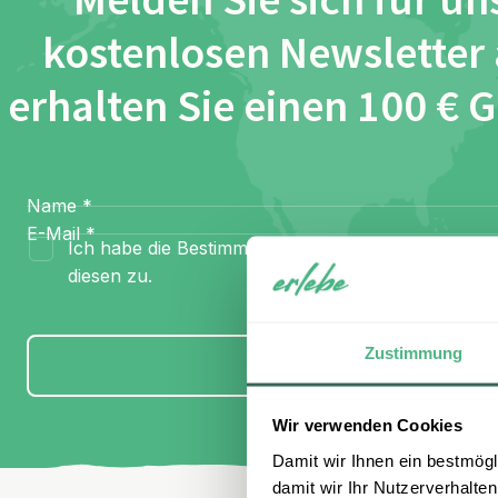
Melden Sie sich für un
kostenlosen Newsletter
erhalten Sie einen 100 € 
Name
*
E-Mail
*
Ich habe die Bestimmungen zum
Datenschutz
gel
diesen zu.
Zustimmung
Anmelden
Wir verwenden Cookies
Damit wir Ihnen ein bestmögl
damit wir Ihr Nutzerverhalten