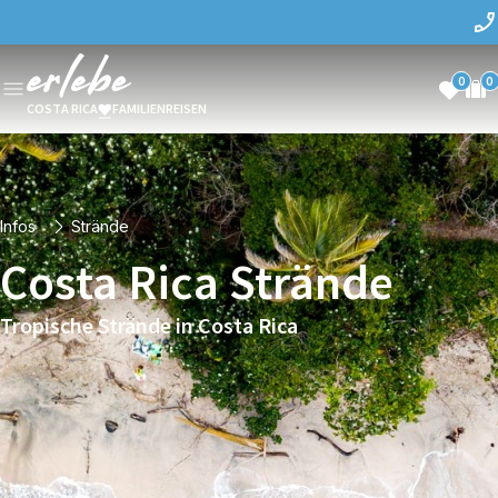
0
0
COSTA RICA
FAMILIENREISEN
Infos
Strände
Costa Rica Strände
Tropische Strände in Costa Rica