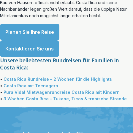
Bau von Häusern oftmals nicht erlaubt. Costa Rica und seine
Nachbarländer legen großen Wert darauf, dass die üppige Natur
Mittelamerikas noch möglichst lange erhalten bleibt.
Planen Sie Ihre Reise
Kontaktieren Sie uns
Unsere beliebtesten Rundreisen für Familien in
Costa Rica:
•
Costa Rica Rundreise – 2 Wochen für die Highlights
•
Costa Rica mit Teenagern
•
Pura Vida! Mietwagenrundreise Costa Rica mit Kindern
•
3 Wochen Costa Rica – Tukane, Ticos & tropische Strände