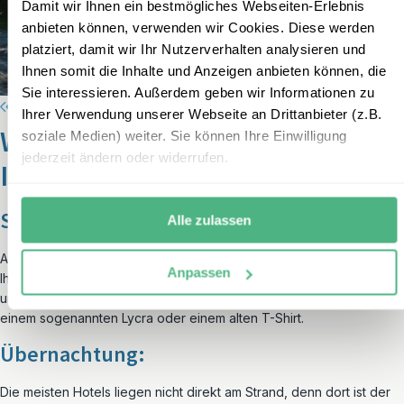
Damit wir Ihnen ein bestmögliches Webseiten-Erlebnis
anbieten können, verwenden wir Cookies. Diese werden
platziert, damit wir Ihr Nutzerverhalten analysieren und
Ihnen somit die Inhalte und Anzeigen anbieten können, die
Sie interessieren. Außerdem geben wir Informationen zu
Ihrer Verwendung unserer Webseite an Drittanbieter (z.B.
Weitere Tipps und Hinweise für
soziale Medien) weiter. Sie können Ihre Einwilligung
jederzeit ändern oder widerrufen.
Ihre Strandtage
Sonnenschutz
Alle zulassen
Auch an bewölkten Tagen ist ausreichend Sonnencreme während
Anpassen
Ihres Strandaufenthalts in Costa Rica unumgänglich. Beim Surfen
und Schnorcheln schützen Sie Ihren Oberkörper am besten mit
einem sogenannten Lycra oder einem alten T-Shirt.
Übernachtung:
Die meisten Hotels liegen nicht direkt am Strand, denn dort ist der