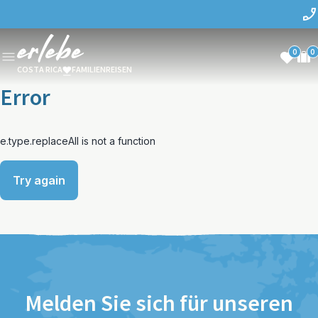
0
0
COSTA RICA
FAMILIENREISEN
Error
e.type.replaceAll is not a function
Try again
Melden Sie sich für unseren