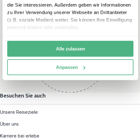
die Sie interessieren. Außerdem geben wir Informationen
zu Ihrer Verwendung unserer Webseite an Drittanbieter
(z.B. soziale Medien) weiter. Sie können Ihre Einwilligung
jederzeit ändern oder widerrufen.
Öffnungszeiten
Montag – Freitag:
Alle zulassen
08:00 – 19:00
und nach individueller
Anpassen
Terminvereinbarung
Besuchen Sie auch
Unsere Reiseziele
Über uns
Karriere bei erlebe