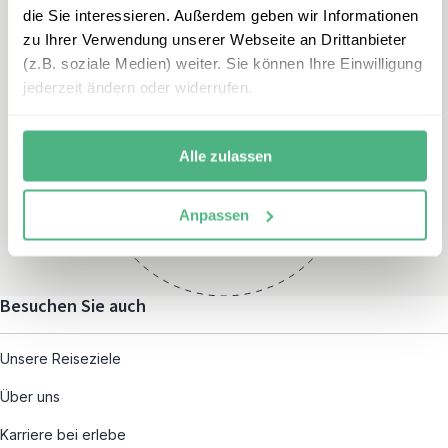
die Sie interessieren. Außerdem geben wir Informationen
zu Ihrer Verwendung unserer Webseite an Drittanbieter
(z.B. soziale Medien) weiter. Sie können Ihre Einwilligung
jederzeit ändern oder widerrufen.
Öffnungszeiten
Montag – Freitag:
Alle zulassen
08:00 – 19:00
und nach individueller
Anpassen
Terminvereinbarung
Besuchen Sie auch
Unsere Reiseziele
Über uns
Karriere bei erlebe