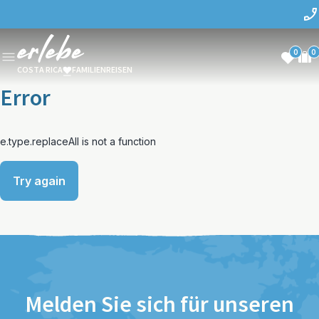
0
0
COSTA RICA
FAMILIENREISEN
Error
e.type.replaceAll is not a function
Try again
Melden Sie sich für unseren