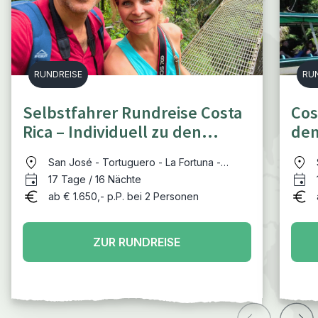
RUNDREISE
RU
Selbstfahrer Rundreise Costa
Cos
Rica – Individuell zu den
dem
Highlights
Hig
San José - Tortuguero - La Fortuna -
Rincón de la Vieja - Sámara - Monteverde
17 Tage / 16 Nächte
- südliche Pazifikküste - Manuel Antonio -
ab € 1.650,- p.P. bei 2 Personen
San José
ZUR RUNDREISE