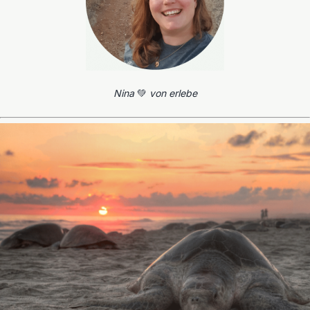
Nina
💚
von erlebe