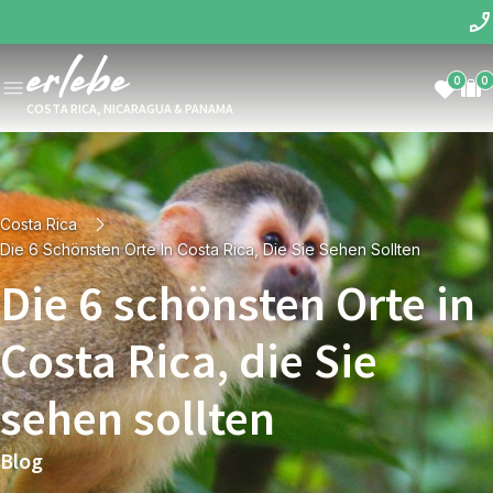
0
0
COSTA RICA, NICARAGUA & PANAMA
Costa Rica
Die 6 Schönsten Orte In Costa Rica, Die Sie Sehen Sollten
Die 6 schönsten Orte in
Costa Rica, die Sie
sehen sollten
Blog