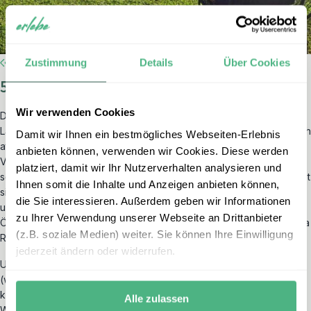
Zustimmung
Details
Über Cookies
5. La Fortuna - Arenalsee
Wir verwenden Cookies
Die Gegend rund um den
Arenalsee
, der größte Stausee des
Landes und Energielieferant für den Strom in der Region, ist einfach
Damit wir Ihnen ein bestmögliches Webseiten-Erlebnis
atemberaubend. Am Vulkan Arenal sehen Sie einen der größten
anbieten können, verwenden wir Cookies. Diese werden
Vulkane Costa Ricas, der bis vor Kurzem noch aktiv war und
platziert, damit wir Ihr Nutzerverhalten analysieren und
seitdem schlummert – ein unvergessliches Highlight! Dennoch bietet
Ihnen somit die Inhalte und Anzeigen anbieten können,
sich ein unvergesslicher Anblick von der
Aussichtsplattform
die Sie interessieren. Außerdem geben wir Informationen
unter dem Vulkan. La Fortuna am Fuße des Vulkans ist ein belebtes
zu Ihrer Verwendung unserer Webseite an Drittanbieter
Örtchen und gehört auch deswegen zu den schönsten Orten Costa
(z.B. soziale Medien) weiter. Sie können Ihre Einwilligung
Ricas.
jederzeit ändern oder widerrufen.
Unser Tipp: In La Fortuna sollten Sie die Ecotermales besuchen
(warme Wasserquellen, natürlich beheizt durch den Vulkan). Hier
können Sie in einem der heißen Becken von der langen
Alle zulassen
Wanderung des Tages entspannen und einen Cocktail an den