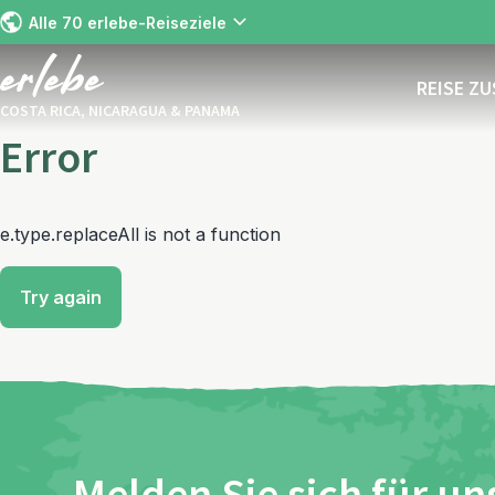
Alle 70 erlebe-Reiseziele
REISE Z
COSTA RICA, NICARAGUA & PANAMA
Error
e.type.replaceAll is not a function
Try again