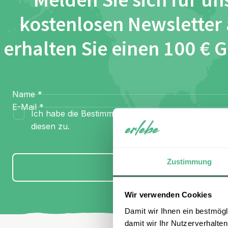
Melden Sie sich für un
kostenlosen Newsletter
erhalten Sie einen 100 € 
Name
*
E-Mail
*
Ich habe die Bestimmungen zum
Datenschutz
gel
diesen zu.
Zustimmung
Anmelden
Wir verwenden Cookies
Damit wir Ihnen ein bestmögl
damit wir Ihr Nutzerverhalten