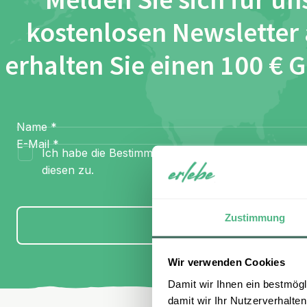
Melden Sie sich für un
kostenlosen Newsletter
erhalten Sie einen 100 € 
Name
*
E-Mail
*
Ich habe die Bestimmungen zum
Datenschutz
gel
diesen zu.
Zustimmung
Anmelden
Wir verwenden Cookies
Damit wir Ihnen ein bestmögl
damit wir Ihr Nutzerverhalten