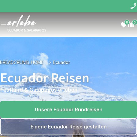
0
0
ECUADOR & GALAPAGOS
BREADCRUMB_HOME
Ecuador
Ecuador Reisen
Festland & Galapagos erleben
Unsere Ecuador Rundreisen
Eigene Ecuador Reise gestalten