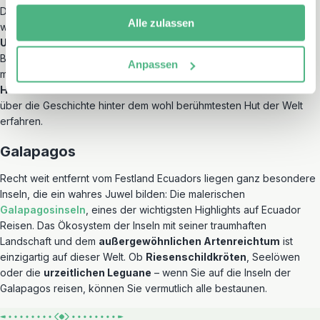
Die bunte
Kolonialstadt
Cuenca
überzeugt durch ihre
Alle zulassen
wunderschöne Architektur und gehört – wie auch Quito – zum
UNESCO Weltkulturerbe
. Pastellfarbene Häuser mit gusseisernen
Balkonen, überwachsene Patios und rustikale Kolonialhotels
Anpassen
machen eine Reise absolut lohnenswert. Cuenca ist ebenfalls die
Heimat des Panamahutes
und in der Hutfabrik können Sie mehr
über die Geschichte hinter dem wohl berühmtesten Hut der Welt
erfahren.
Galapagos
Recht weit entfernt vom Festland Ecuadors liegen ganz besondere
Inseln, die ein wahres Juwel bilden: Die malerischen
Galapagosinseln
, eines der wichtigsten Highlights auf Ecuador
Reisen. Das Ökosystem der Inseln mit seiner traumhaften
Landschaft und dem
außergewöhnlichen Artenreichtum
ist
einzigartig auf dieser Welt. Ob
Riesenschildkröten
, Seelöwen
oder die
urzeitlichen Leguane
– wenn Sie auf die Inseln der
Galapagos reisen, können Sie vermutlich alle bestaunen.