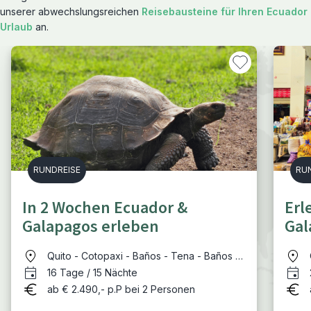
unserer abwechslungsreichen
Reisebausteine für Ihren Ecuador
Urlaub
an.
RUNDREISE
RU
In 2 Wochen Ecuador &
Erl
Galapagos erleben
Gal
Quito - Cotopaxi - Baños - Tena - Baños -
Cuenca - Guayaquil - Galapagosinsel
16 Tage / 15 Nächte
Santa Cruz - Guayaquil
ab € 2.490,- p.P bei 2 Personen