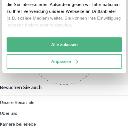
die Sie interessieren. Außerdem geben wir Informationen
zu Ihrer Verwendung unserer Webseite an Drittanbieter
(z.B. soziale Medien) weiter. Sie können Ihre Einwilligung
jederzeit ändern oder widerrufen.
Öffnungszeiten
Montag – Freitag:
Alle zulassen
08:00 – 19:00
und nach individueller
Anpassen
Terminvereinbarung
Besuchen Sie auch
Unsere Reiseziele
Über uns
Karriere bei erlebe