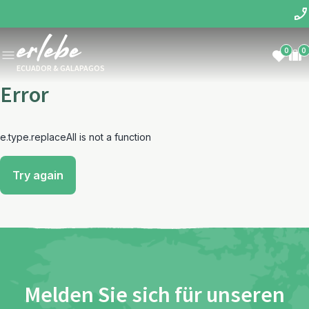
0
0
ECUADOR & GALAPAGOS
Error
e.type.replaceAll is not a function
Try again
Melden Sie sich für unseren