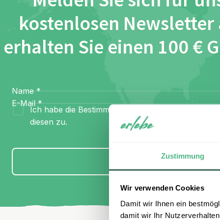
Melden Sie sich für un
kostenlosen Newsletter
erhalten Sie einen 100 € 
Name
*
E-Mail
*
Ich habe die Bestimmungen zum
Datenschutz
gel
diesen zu.
Zustimmung
Anmelden
Wir verwenden Cookies
Damit wir Ihnen ein bestmögl
damit wir Ihr Nutzerverhalten