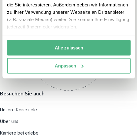
die Sie interessieren. Außerdem geben wir Informationen
zu Ihrer Verwendung unserer Webseite an Drittanbieter
(z.B. soziale Medien) weiter. Sie können Ihre Einwilligung
jederzeit ändern oder widerrufen.
Öffnungszeiten
Montag – Freitag:
Alle zulassen
08:00 – 19:00
und nach individueller
Anpassen
Terminvereinbarung
Besuchen Sie auch
Unsere Reiseziele
Über uns
Karriere bei erlebe