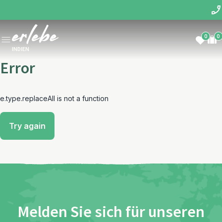
0
0
INDIEN
Error
e.type.replaceAll is not a function
Try again
Melden Sie sich für unseren