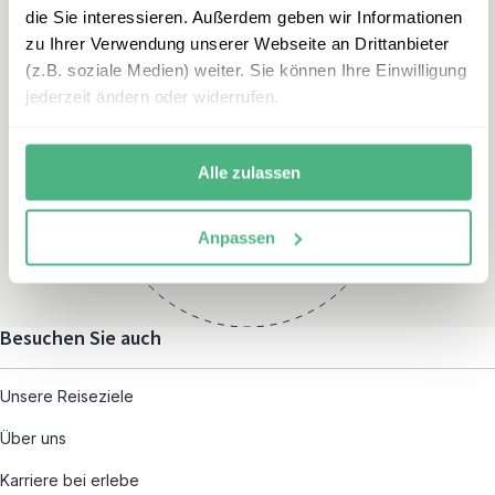
die Sie interessieren. Außerdem geben wir Informationen
zu Ihrer Verwendung unserer Webseite an Drittanbieter
(z.B. soziale Medien) weiter. Sie können Ihre Einwilligung
jederzeit ändern oder widerrufen.
Öffnungszeiten
Montag – Freitag:
Alle zulassen
08:00 – 19:00
und nach individueller
Anpassen
Terminvereinbarung
Besuchen Sie auch
Unsere Reiseziele
Über uns
Karriere bei erlebe