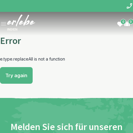
0
0
INDIEN
Error
e.type.replaceAll is not a function
Try again
Melden Sie sich für unseren