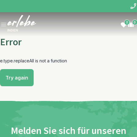
0
0
INDIEN
Error
e.type.replaceAll is not a function
Try again
Melden Sie sich für unseren