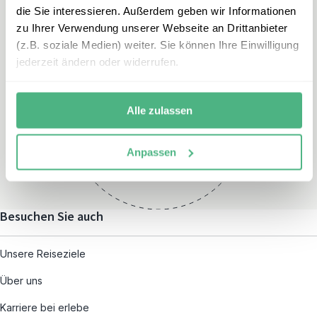
die Sie interessieren. Außerdem geben wir Informationen
zu Ihrer Verwendung unserer Webseite an Drittanbieter
(z.B. soziale Medien) weiter. Sie können Ihre Einwilligung
jederzeit ändern oder widerrufen.
Öffnungszeiten
Montag – Freitag:
Alle zulassen
08:00 – 19:00
und nach individueller
Anpassen
Terminvereinbarung
Besuchen Sie auch
Unsere Reiseziele
Über uns
Karriere bei erlebe