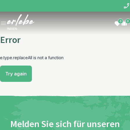
0
0
INDIEN
Error
e.type.replaceAll is not a function
Try again
Melden Sie sich für unseren