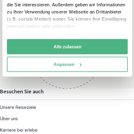
die Sie interessieren. Außerdem geben wir Informationen
zu Ihrer Verwendung unserer Webseite an Drittanbieter
(z.B. soziale Medien) weiter. Sie können Ihre Einwilligung
jederzeit ändern oder widerrufen.
Öffnungszeiten
Montag – Freitag:
Alle zulassen
08:00 – 19:00
und nach individueller
Anpassen
Terminvereinbarung
Besuchen Sie auch
Unsere Reiseziele
Über uns
Karriere bei erlebe