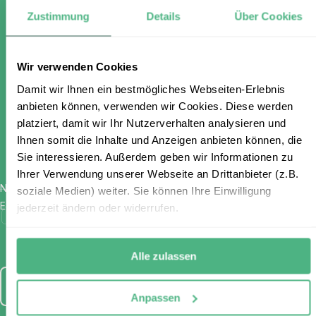
Zustimmung
Details
Über Cookies
Melden Sie sich für unseren
Wir verwenden Cookies
kostenlosen Newsletter an und
Damit wir Ihnen ein bestmögliches Webseiten-Erlebnis
anbieten können, verwenden wir Cookies. Diese werden
erhalten Sie einen 100 €
platziert, damit wir Ihr Nutzerverhalten analysieren und
Ihnen somit die Inhalte und Anzeigen anbieten können, die
Gutschein
Sie interessieren. Außerdem geben wir Informationen zu
Ihrer Verwendung unserer Webseite an Drittanbieter (z.B.
Name
*
soziale Medien) weiter. Sie können Ihre Einwilligung
E-Mail
*
jederzeit ändern oder widerrufen.
Ich habe die Bestimmungen zum
Datenschutz
gelesen und
stimme diesen zu.
Alle zulassen
Anmelden
Anpassen