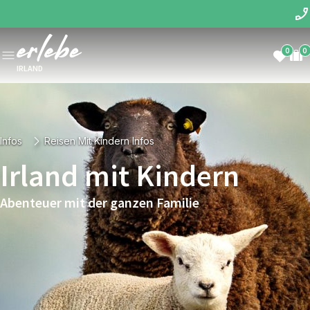
0
0
IRLAND
Infos
Reisen Mit Kindern Infos
Irland mit Kindern
Abenteuer mit der ganzen Familie