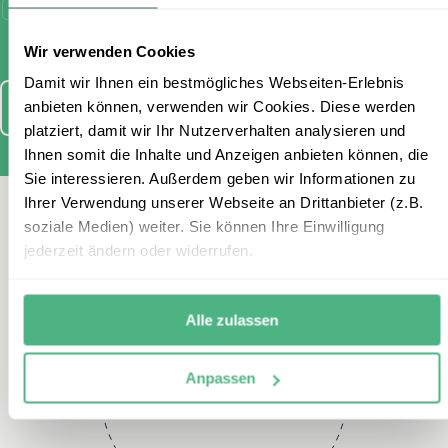
Ich habe die Bestimmungen zum
Datenschutz
gelesen und
stimme diesen zu.
Wir verwenden Cookies
Damit wir Ihnen ein bestmögliches Webseiten-Erlebnis
anbieten können, verwenden wir Cookies. Diese werden
Anmelden
platziert, damit wir Ihr Nutzerverhalten analysieren und
Ihnen somit die Inhalte und Anzeigen anbieten können, die
Sie interessieren. Außerdem geben wir Informationen zu
Ihrer Verwendung unserer Webseite an Drittanbieter (z.B.
Kontaktieren Sie uns
soziale Medien) weiter. Sie können Ihre Einwilligung
jederzeit ändern oder widerrufen.
Alle zulassen
Telefon
Anpassen
+49 2151 3880 152