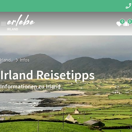
0
0
IRLAND
Irland
Infos
Irland Reisetipps
Informationen zu Irland