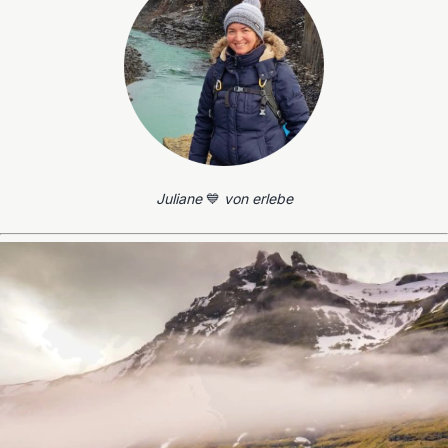
Juliane
💙
von erlebe