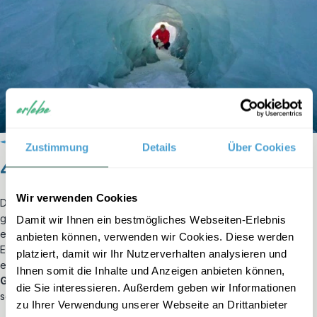
Zustimmung
Details
Über Cookies
4. Ab auf den Gletscher
Wir verwenden Cookies
Der
Vatnajökull
ist der zweitgrößte Gletscher Europas – und
größer als alle Gletscher Norwegens und der Alpen zusammen. Ein
Damit wir Ihnen ein bestmögliches Webseiten-Erlebnis
echtes Highlight! Mit Steigeisen an den Schuhen und einem
anbieten können, verwenden wir Cookies. Diese werden
Eispickel in der Hand erkunden Sie gemeinsam mit einem
platziert, damit wir Ihr Nutzerverhalten analysieren und
erfahrenen Guide den Gletscher. Unterwegs sehen Sie
tiefe
Ihnen somit die Inhalte und Anzeigen anbieten können,
Gletscherspalten
, folgen Schmelzwasserläufen und betreten
die Sie interessieren. Außerdem geben wir Informationen
sogar
Eishöhlen mit leuchtend blauen Eisformationen
.
zu Ihrer Verwendung unserer Webseite an Drittanbieter