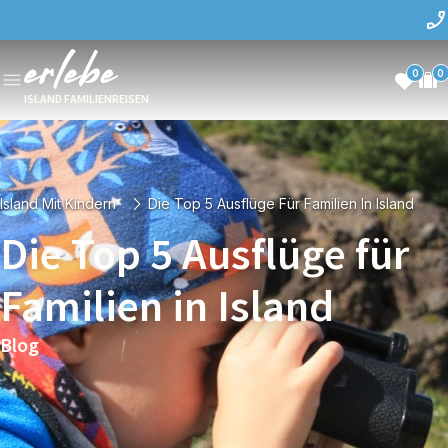
0
0
ISLAND FAMILIENREISEN
Island Mit Kindern
Die Top 5 Ausflüge Für Familien In Island
Die Top 5 Ausflüge für
Familien in Island
Blog