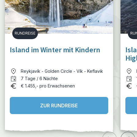
RUNDREISE
RU
Island im Winter mit Kindern
Isl
Hig
Hal
Reykjavík - Golden Circle - Vík - Keflavik
7 Tage / 6 Nächte
€ 1.455,- pro Erwachsenen
ZUR RUNDREISE