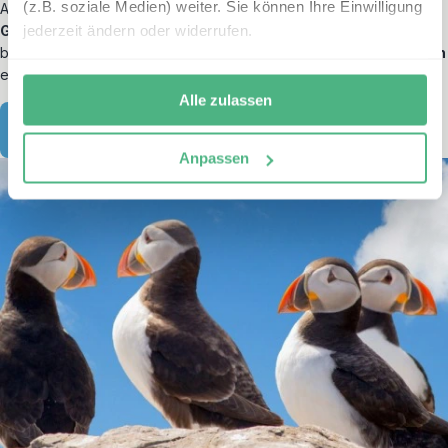
(z.B. soziale Medien) weiter. Sie können Ihre Einwilligung
Am Fuß des Gletschers liegt der berühmte
Jökulsárlón-
jederzeit ändern oder widerrufen.
Gletschersee
. Hier treiben mächtige Eisschollen auf dem Wasser,
bis sie schließlich den schwarzen Sandstrand des
Diamond Beach
erreichen – ein Anblick, den Sie nicht vergessen werden.
Alle zulassen
Gletscher am Skaftafell Nationalpark
Anpassen