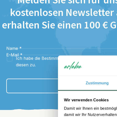
Melden Sie sich für un
kostenlosen Newsletter
erhalten Sie einen 100 € 
Name
*
E-Mail
*
Ich habe die Bestimmungen zum
Datenschutz
gel
diesen zu.
Zustimmung
Anmelden
Wir verwenden Cookies
Damit wir Ihnen ein bestmögl
damit wir Ihr Nutzerverhalten