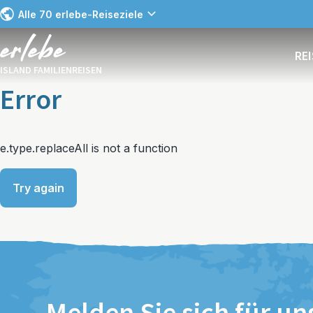
Alle 70 erlebe-Reiseziele
RE
ISLAND FAMILIENREISEN
Error
e.type.replaceAll is not a function
Try again