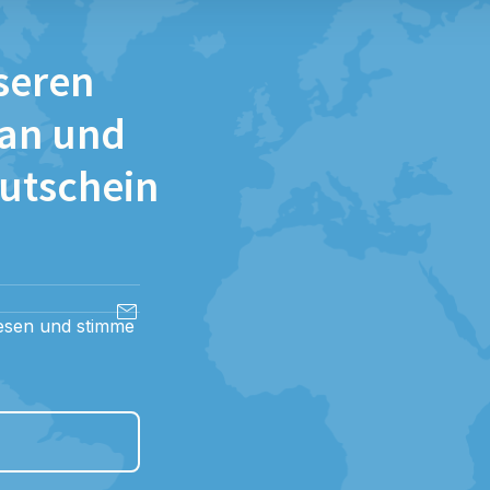
seren
 an und
Gutschein
esen und stimme