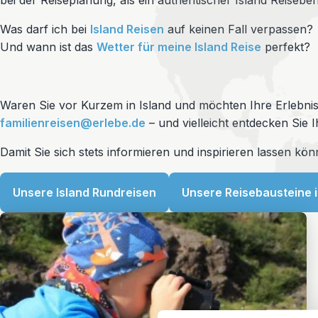
bei der Reiseplanung, als ein authentischer Island Reiseber
Was darf ich bei
Island Reisen
auf keinen Fall verpassen?
Und wann ist das
Wetter für meine Island Reise
perfekt?
Waren Sie vor Kurzem in Island und möchten Ihre Erlebnis
familienreisen@erlebe.de
– und vielleicht entdecken Sie 
Damit Sie sich stets informieren und inspirieren lassen k
Unsere Island Rundreisen
Unsere Reisebausteine i