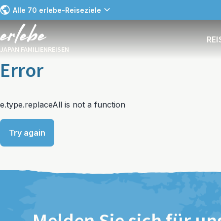
Alle 70 erlebe-Reiseziele
RE
JAPAN FAMILIENREISEN
Error
e.type.replaceAll is not a function
Try again