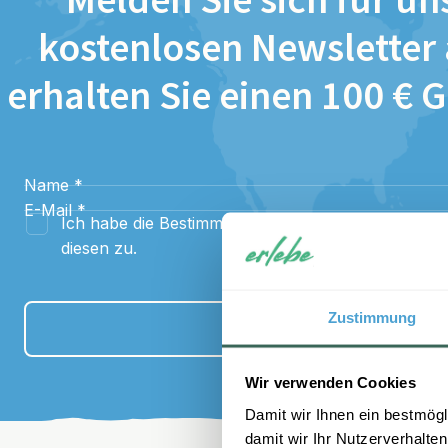
Melden Sie sich für un
kostenlosen Newsletter
erhalten Sie einen 100 € 
Name
*
E-Mail
*
Ich habe die Bestimmungen zum
Datenschutz
gel
diesen zu.
Zustimmung
Anmelden
Wir verwenden Cookies
Damit wir Ihnen ein bestmögl
damit wir Ihr Nutzerverhalten