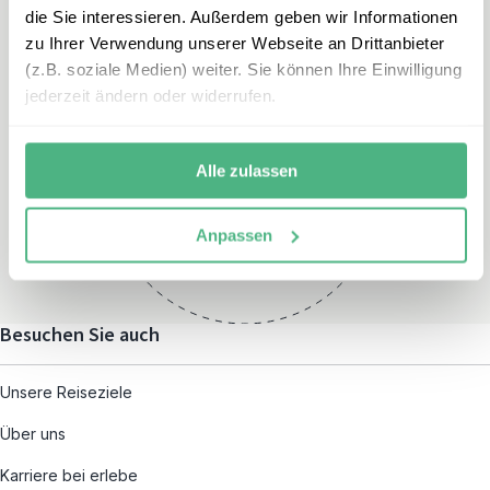
die Sie interessieren. Außerdem geben wir Informationen
zu Ihrer Verwendung unserer Webseite an Drittanbieter
(z.B. soziale Medien) weiter. Sie können Ihre Einwilligung
jederzeit ändern oder widerrufen.
Öffnungszeiten
Montag – Freitag:
Alle zulassen
08:00 – 19:00
und nach individueller
Anpassen
Terminvereinbarung
Besuchen Sie auch
Unsere Reiseziele
Über uns
Karriere bei erlebe