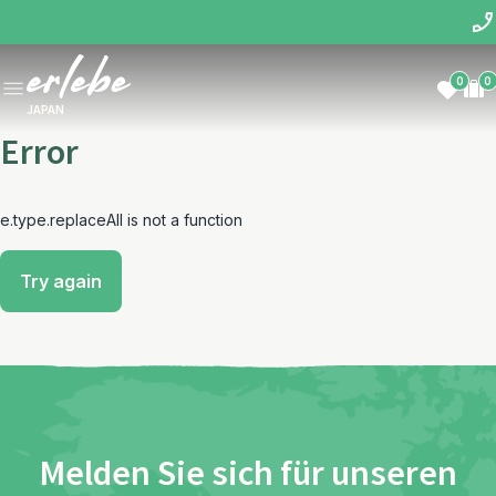
0
0
JAPAN
Error
e.type.replaceAll is not a function
Try again
Melden Sie sich für unseren