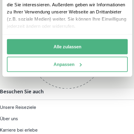
die Sie interessieren. Außerdem geben wir Informationen
zu Ihrer Verwendung unserer Webseite an Drittanbieter
(z.B. soziale Medien) weiter. Sie können Ihre Einwilligung
jederzeit ändern oder widerrufen.
Öffnungszeiten
Montag – Freitag:
Alle zulassen
08:00 – 19:00
und nach individueller
Anpassen
Terminvereinbarung
Besuchen Sie auch
Unsere Reiseziele
Über uns
Karriere bei erlebe