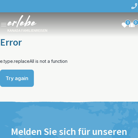
0
0
KANADA FAMILIENREISEN
Error
e.type.replaceAll is not a function
Try again
Melden Sie sich für unseren