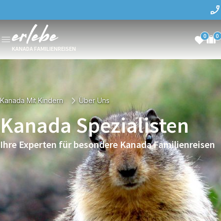
0
0
KANADA FAMILIENREISEN
Kanada Mit Kindern
Über Uns
Kanada Spezialisten
Ihre Experten für besondere Kanada Familienreisen