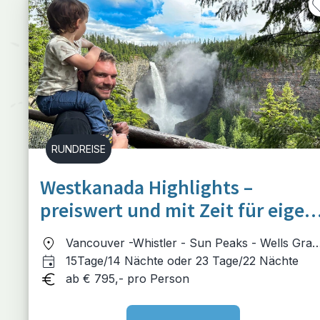
RUNDREISE
Westkanada Highlights –
preiswert und mit Zeit für eigen
Abenteuer
Vancouver -Whistler - Sun Peaks - Wells Gray
- Jasper - Kicking Horse - Calgary (oder in
15Tage/14 Nächte oder 23 Tage/22 Nächte
Gegenrichtung)
ab € 795,- pro Person