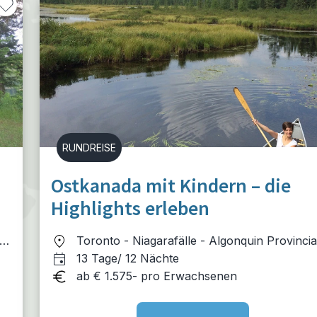
RUNDREISE
Ostkanada mit Kindern – die
Highlights erleben
e
Toronto - Niagarafälle - Algonquin Provincia
Park - Ottawa River - Montréal
13 Tage/ 12 Nächte
ab € 1.575- pro Erwachsenen