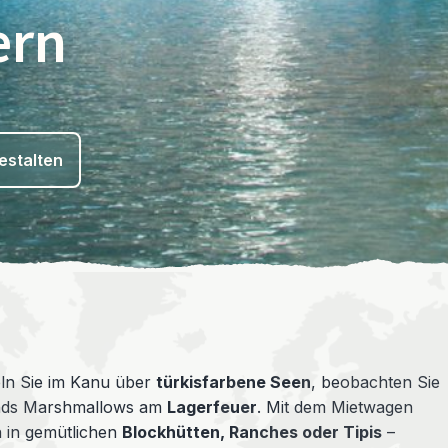
ern
estalten
eln Sie im Kanu über
türkisfarbene Seen
, beobachten Sie
ends Marshmallows am
Lagerfeuer
. Mit dem Mietwagen
 in gemütlichen
Blockhütten, Ranches oder Tipis
–