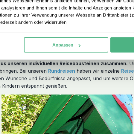
iches Webseiten-Erlebnis anbieten können, verwenden wir Cooki
core von 4,8 gehören wir zu den bestbewerteten Reiseveranstalt
 analysieren und Ihnen somit die Inhalte und Anzeigen anbieten k
 sind – deshalb schenken wir Ihnen unsere Flex Option im Wert vo
onen zu Ihrer Verwendung unserer Webseite an Drittanbieter (z.
jederzeit ändern oder widerrufen.
 Familienreisen
Anpassen
 aus unseren individuellen Reisebausteinen zusammen.
Un
u bringen. Bei unseren
Rundreisen
haben wir einzelne
Reis
len Wünsche und Bedürfnisse angepasst, und um weitere Or
 Kindern entspannt genießen.