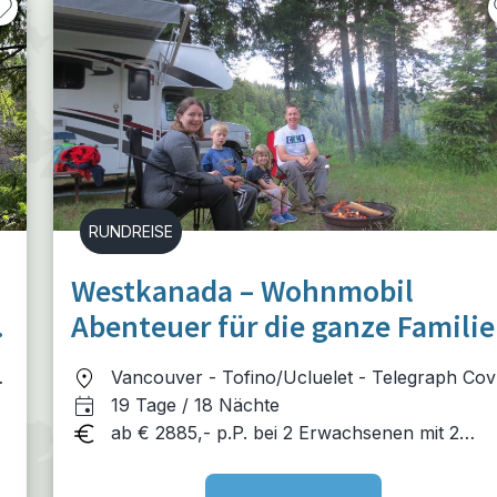
RUNDREISE
Westkanada – Wohnmobil
e
Abenteuer für die ganze Familie
Vancouver - Tofino/Ucluelet - Telegraph Cov
- Quadra Island - Whistler - Wells Gray -
19 Tage / 18 Nächte
Jasper NP - Icefields Parkway - Banff NP
ab € 2885,- p.P. bei 2 Erwachsenen mit 2
Kindern