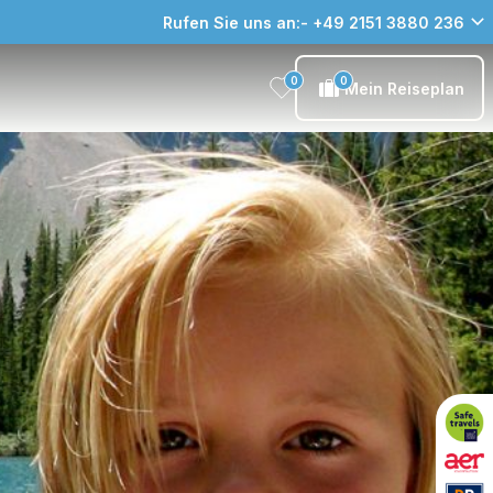
Rufen Sie uns an:- +49 2151 3880 236
0
0
Mein Reiseplan