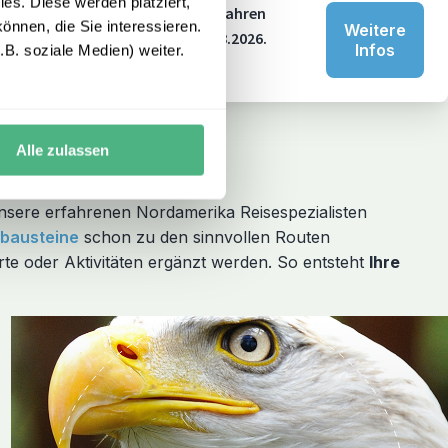
es. Diese werden platziert,
ern in Deutschland. Mit über 20 Jahren
önnen, die Sie interessieren.
Weitere
n 250 € bei Buchung bis zum 31.08.2026.
Infos
B. soziale Medien) weiter.
Alle zulassen
sere erfahrenen Nordamerika Reisespezialisten
ebausteine
schon zu den sinnvollen Routen
te oder Aktivitäten ergänzt werden. So entsteht
Ihre