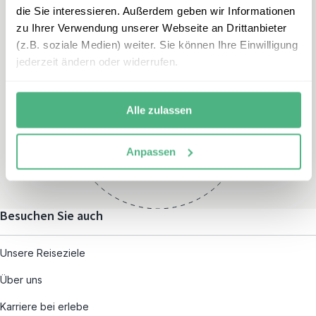
die Sie interessieren. Außerdem geben wir Informationen
zu Ihrer Verwendung unserer Webseite an Drittanbieter
(z.B. soziale Medien) weiter. Sie können Ihre Einwilligung
jederzeit ändern oder widerrufen.
Öffnungszeiten
Montag – Freitag:
Alle zulassen
08:00 – 19:00
und nach individueller
Anpassen
Terminvereinbarung
Besuchen Sie auch
Unsere Reiseziele
Über uns
Karriere bei erlebe