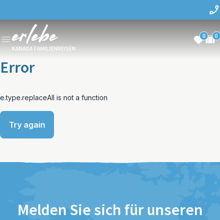
0
0
KANADA FAMILIENREISEN
Error
e.type.replaceAll is not a function
Try again
Melden Sie sich für unseren