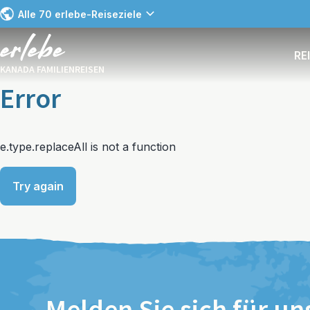
Alle 70 erlebe-Reiseziele
RE
KANADA FAMILIENREISEN
Error
e.type.replaceAll is not a function
Try again