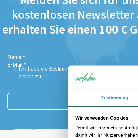
Melden Sie sich für un
kostenlosen Newsletter
erhalten Sie einen 100 € 
Name
*
E-Mail
*
Ich habe die Bestimmungen zum
Datenschutz
gel
diesen zu.
Zustimmung
Anmelden
Wir verwenden Cookies
Damit wir Ihnen ein bestmögl
damit wir Ihr Nutzerverhalten