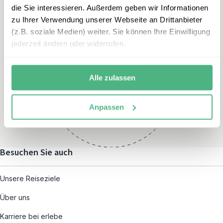
die Sie interessieren. Außerdem geben wir Informationen
zu Ihrer Verwendung unserer Webseite an Drittanbieter
(z.B. soziale Medien) weiter. Sie können Ihre Einwilligung
jederzeit ändern oder widerrufen.
Öffnungszeiten
Montag – Freitag:
Alle zulassen
08:00 – 19:00
und nach individueller
Anpassen
Terminvereinbarung
Besuchen Sie auch
Unsere Reiseziele
Über uns
Karriere bei erlebe