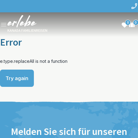
0
0
KANADA FAMILIENREISEN
Error
e.type.replaceAll is not a function
Try again
Melden Sie sich für unseren