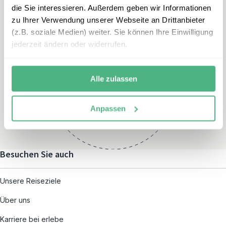
die Sie interessieren. Außerdem geben wir Informationen
zu Ihrer Verwendung unserer Webseite an Drittanbieter
(z.B. soziale Medien) weiter. Sie können Ihre Einwilligung
jederzeit ändern oder widerrufen.
Öffnungszeiten
Montag – Freitag:
Alle zulassen
08:00 – 19:00
und nach individueller
Anpassen
Terminvereinbarung
Besuchen Sie auch
Unsere Reiseziele
Über uns
Karriere bei erlebe