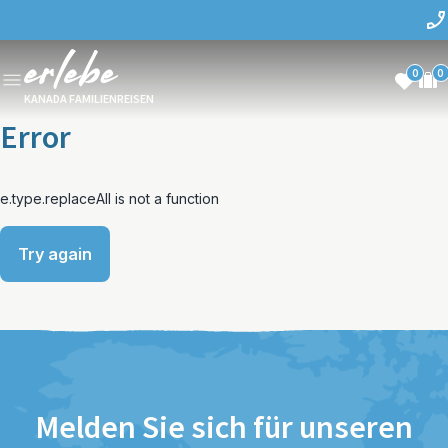
0
0
KANADA FAMILIENREISEN
Error
e.type.replaceAll is not a function
Try again
Melden Sie sich für unseren