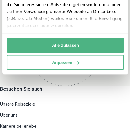
die Sie interessieren. Außerdem geben wir Informationen
zu Ihrer Verwendung unserer Webseite an Drittanbieter
(z.B. soziale Medien) weiter. Sie können Ihre Einwilligung
jederzeit ändern oder widerrufen.
Öffnungszeiten
Montag – Freitag:
Alle zulassen
08:00 – 19:00
und nach individueller
Anpassen
Terminvereinbarung
Besuchen Sie auch
Unsere Reiseziele
Über uns
Karriere bei erlebe