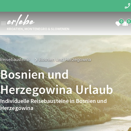
0
0
KROATIEN, MONTENEGRO & SLOWENIEN
Reisebausteine
Bosnien Und Herzegowina
Bosnien und
Herzegowina Urlaub
Individuelle Reisebausteine in Bosnien und
Herzegowina