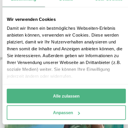
Reisedauer:
3 Tage / 2 Nächte
Reiseroute:
Una-Nationalpark
Wir verwenden Cookies
Reisepreis:
ab € 270,- p.P. bei 2 Personen
Damit wir Ihnen ein bestmögliches Webseiten-Erlebnis
Mehr Informationen
anbieten können, verwenden wir Cookies. Diese werden
+
ZUM REISEBAUSTEIN
platziert, damit wir Ihr Nutzerverhalten analysieren und
Ihnen somit die Inhalte und Anzeigen anbieten können, die
Sie interessieren. Außerdem geben wir Informationen zu
Ihrer Verwendung unserer Webseite an Drittanbieter (z.B.
soziale Medien) weiter. Sie können Ihre Einwilligung
jederzeit ändern oder widerrufen.
Alle zulassen
Anpassen