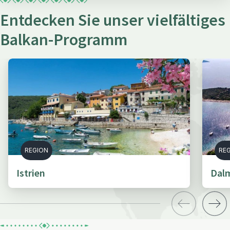
Entdecken Sie unser vielfältiges
Balkan-Programm
REGION
RE
Istrien
Dal