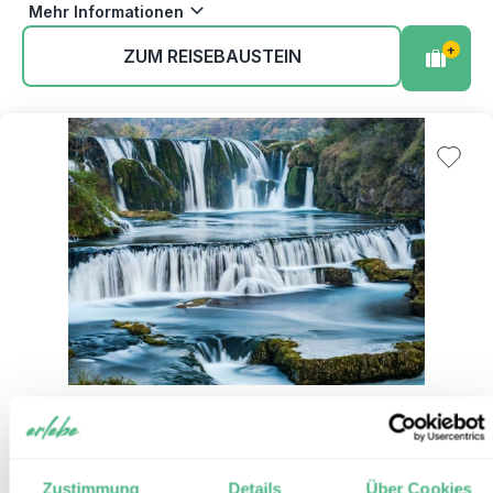
Mehr Informationen
+
ZUM REISEBAUSTEIN
Aktiv im Una Nationalpark
6
Reiseform:
Individualbaustein
Zustimmung
Details
Über Cookies