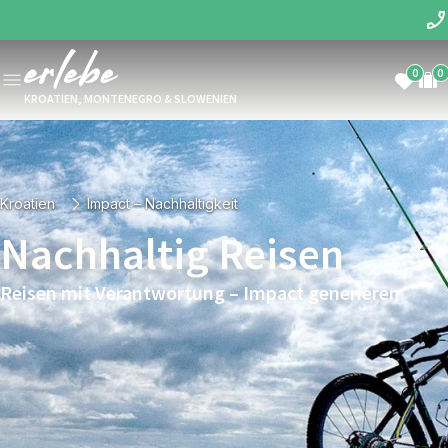
0
0
KROATIEN, MONTENEGRO & SLOWENIEN
Kroatien
Impact – Nachhaltigkeit
Nachhaltig Reisen
Reisen mit Verantwortung – Impact generieren