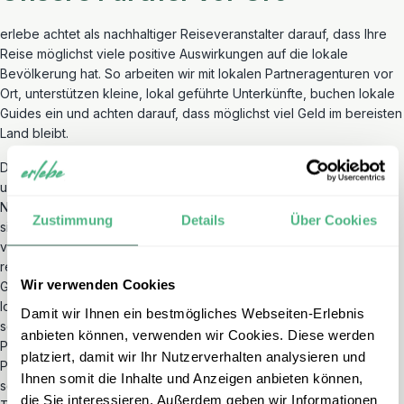
erlebe achtet als nachhaltiger Reiseveranstalter darauf, dass Ihre
Reise möglichst viele positive Auswirkungen auf die lokale
Bevölkerung hat. So arbeiten wir mit lokalen Partneragenturen vor
Ort, unterstützen kleine, lokal geführte Unterkünfte, buchen lokale
Guides ein und achten darauf, dass möglichst viel Geld im bereisten
Land bleibt.
Die lokalen Partneragenturen, mit denen wir in Costa Rica, Panama
und Nicaragua zusammenarbeiten, sind sehr aktiv in Bezug auf
Nachhaltigkeit. Unser Partner in Costa Rica zum Beispiel engagiert
Zustimmung
Details
Über Cookies
sich seit seiner Gründung vor mehr als 25 Jahren im
verantwortungsvollen und nachhaltigen Tourismus. Ein
respektvoller und fairer Umgang mit Mitarbeitern, Partnern und
Wir verwenden Cookies
Gemeinden gehört genauso dazu wie die Zusammenarbeit mit
lokalen, privaten und staatlichen Organisationen, um die Natur
Damit wir Ihnen ein bestmögliches Webseiten-Erlebnis
sowie die lokalen Bräuche und die Kultur zu schützen. Unser
anbieten können, verwenden wir Cookies. Diese werden
Partner ist Eigentümer eines privaten Reservats von 38 Hektar
platziert, damit wir Ihr Nutzerverhalten analysieren und
Primärwald und 14 Hektar wiederaufgeforstetem Wald, leitet ein
Ihnen somit die Inhalte und Anzeigen anbieten können,
soziales Kulturprogramm sowie eine Gruppe von nachhaltigen
die Sie interessieren. Außerdem geben wir Informationen