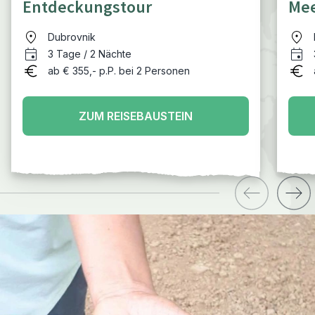
Entdeckungstour
Me
Dubrovnik
3 Tage / 2 Nächte
ab € 355,- p.P. bei 2 Personen
ZUM REISEBAUSTEIN