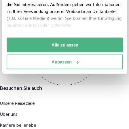
die Sie interessieren. Außerdem geben wir Informationen
zu Ihrer Verwendung unserer Webseite an Drittanbieter
(z.B. soziale Medien) weiter. Sie können Ihre Einwilligung
jederzeit ändern oder widerrufen.
Öffnungszeiten
Montag – Freitag:
Alle zulassen
08:00 – 19:00
und nach individueller
Anpassen
Terminvereinbarung
Besuchen Sie auch
Unsere Reiseziele
Über uns
Karriere bei erlebe