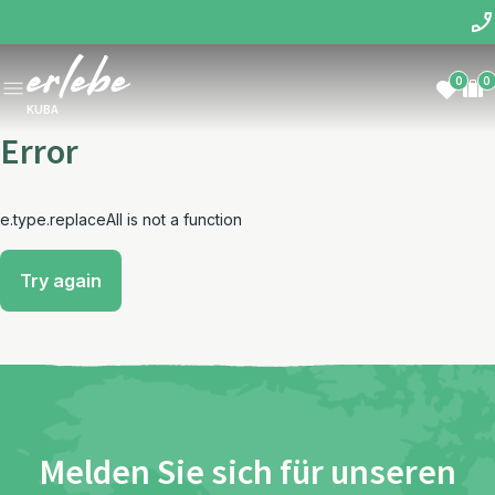
0
0
KUBA
Error
e.type.replaceAll is not a function
Try again
Melden Sie sich für unseren