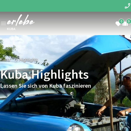
0
0
KUBA
Kuba
Highlights
Kuba Highlights
Lassen Sie sich von Kuba faszinieren