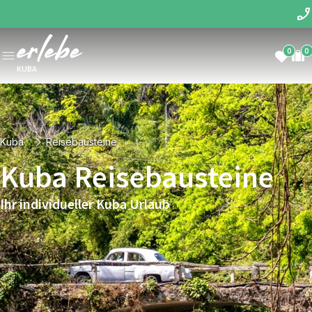
0
0
KUBA
Kuba
Reisebausteine
Kuba Reisebausteine
Ihr individueller Kuba Urlaub