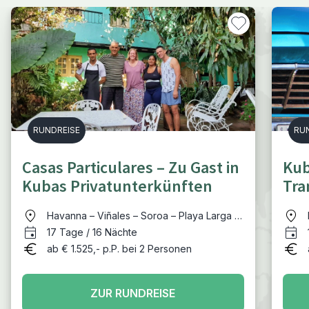
RUNDREISE
RU
Casas Particulares – Zu Gast in
Kub
Kubas Privatunterkünften
Tra
viel
Havanna – Viñales – Soroa – Playa Larga -
Trinidad – Santa Clara - Varadero
17 Tage / 16 Nächte
ab € 1.525,- p.P. bei 2 Personen
ZUR RUNDREISE