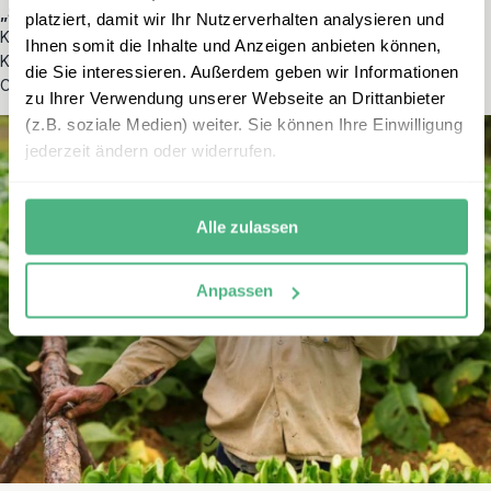
„Son“
. Zudem ist Santiago eng mit der historischen
Revolution
platziert, damit wir Ihr Nutzerverhalten analysieren und
Kubas verknüpft. Bestaunen Sie die eindrucksvolle
Ihnen somit die Inhalte und Anzeigen anbieten können,
Kolonialarchitektur und die imposante und gut erhaltene Festung
die Sie interessieren. Außerdem geben wir Informationen
Castillo de San Pedro de la Roca.
zu Ihrer Verwendung unserer Webseite an Drittanbieter
(z.B. soziale Medien) weiter. Sie können Ihre Einwilligung
jederzeit ändern oder widerrufen.
Alle zulassen
Anpassen