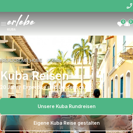
0
0
KUBA
BREADCRUMB_HOME
Kuba
Kuba Reisen
20 Jahre Expertise und Leidenschaft
Unsere Kuba Rundreisen
Eigene Kuba Reise gestalten