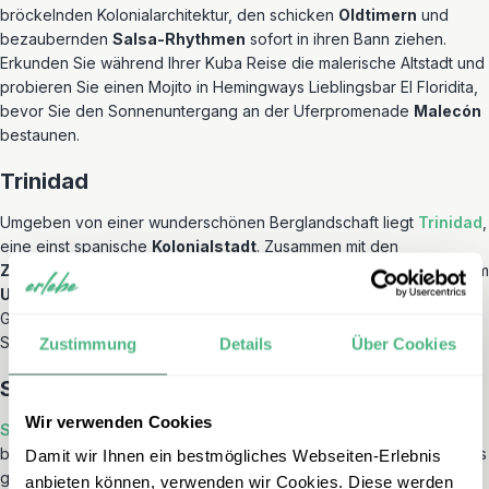
bröckelnden Kolonialarchitektur, den schicken
Oldtimern
und
bezaubernden
Salsa-Rhythmen
sofort in ihren Bann ziehen.
Erkunden Sie während Ihrer Kuba Reise die malerische Altstadt und
probieren Sie einen Mojito in Hemingways Lieblingsbar El Floridita,
bevor Sie den Sonnenuntergang an der Uferpromenade
Malecón
bestaunen.
Trinidad
Umgeben von einer wunderschönen Berglandschaft liegt
Trinidad
,
eine einst spanische
Kolonialstadt
. Zusammen mit den
Zuckerrohrplantagen
von Valle de los Ingenios zählt Trinidad zum
UNESCO Weltkulturerbe
. Die Stadt sprüht nur so voller
Gelassenheit und Lebensfreude: Auf den kopfsteingepflasterten
Straßen wird musiziert, getanzt und gelacht.
Zustimmung
Details
Über Cookies
Santiago de Cuba
Wir verwenden Cookies
Santiago de Cuba
, im Südosten Kubas gelegen, ist einer der
bedeutendsten kulturellen und geschichtlichen Orte des Landes. Es
Damit wir Ihnen ein bestmögliches Webseiten-Erlebnis
gilt als
Herz des Karnevals
und als Wiege des kubanischen
anbieten können, verwenden wir Cookies. Diese werden