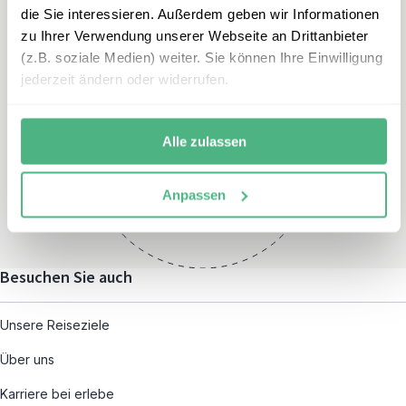
die Sie interessieren. Außerdem geben wir Informationen
zu Ihrer Verwendung unserer Webseite an Drittanbieter
(z.B. soziale Medien) weiter. Sie können Ihre Einwilligung
jederzeit ändern oder widerrufen.
Öffnungszeiten
Montag – Freitag:
Alle zulassen
08:00 – 19:00
und nach individueller
Anpassen
Terminvereinbarung
Besuchen Sie auch
Unsere Reiseziele
Über uns
Karriere bei erlebe