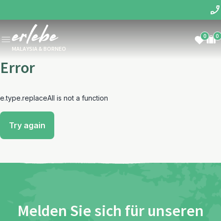
0
0
MALAYSIA & BORNEO
Error
e.type.replaceAll is not a function
Try again
Melden Sie sich für unseren