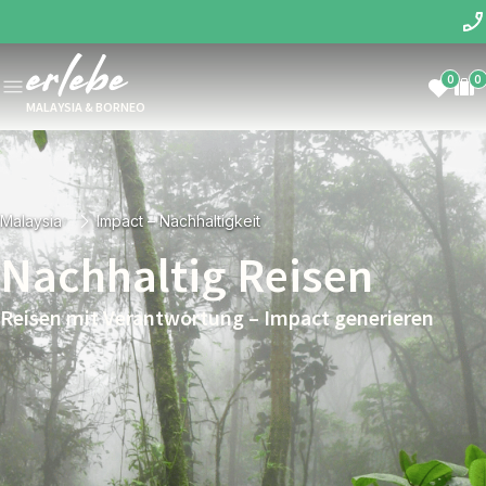
0
0
MALAYSIA & BORNEO
Malaysia
Impact – Nachhaltigkeit
Nachhaltig Reisen
Reisen mit Verantwortung – Impact generieren