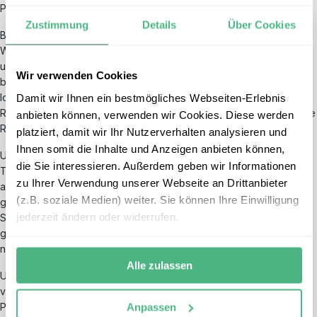
Partnern und indigenen Gemeinschaften steht dabei im Mittelpunkt.
Zustimmung
Details
Über Cookies
Besonders beeindruckend ist das Engagement für die
Wiederaufforstung in Borneo, wo unser Partner aktiv Projekte
unterstützt, die den Erhalt des Regenwaldes und den Schutz
Wir verwenden Cookies
bedrohter Tierarten wie Orang-Utans fördern. Gemeinsam mit den
lokalen Gemeinschaften werden nachhaltige Alternativen zur
Damit wir Ihnen ein bestmögliches Webseiten-Erlebnis
Ressourcennutzung entwickelt, um langfristige Perspektiven für die
anbieten können, verwenden wir Cookies. Diese werden
Region zu schaffen.
platziert, damit wir Ihr Nutzerverhalten analysieren und
Ihnen somit die Inhalte und Anzeigen anbieten können,
Unsere Partner besuchen regelmäßig Hotels, Lodges und
die Sie interessieren. Außerdem geben wir Informationen
Touranbieter, um sicherzustellen, dass diese umweltfreundlich
zu Ihrer Verwendung unserer Webseite an Drittanbieter
arbeiten und authentische Erlebnisse ermöglichen, die abseits der
(z.B. soziale Medien) weiter. Sie können Ihre Einwilligung
gängigen Touristenpfade liegen. Ziel ist es, Reisenden die
jederzeit ändern oder widerrufen.
Schönheit Malaysias und Borneos nahezubringen, während
gleichzeitig die lokale Bevölkerung wirtschaftlich profitiert und die
natürliche Vielfalt erhalten bleibt.
Alle zulassen
Unsere Partneragenturen sind Teil von Programmen zur Förderung
von nachhaltigem Tourismus und arbeiten kontinuierlich daran, ihre
Praktiken zu verbessern. Dies umfasst sowohl die Zertifizierung
Anpassen