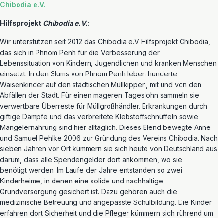
Chibodia e.V.
Hilfsprojekt
Chibodia e.V.
:
Wir unterstützen seit 2012 das Chibodia e.V Hilfsprojekt Chibodia,
das sich in Phnom Penh für die Verbesserung der
Lebenssituation von Kindern, Jugendlichen und kranken Menschen
einsetzt. In den Slums von Phnom Penh leben hunderte
Waisenkinder auf den städtischen Müllkippen, mit und von den
Abfällen der Stadt. Für einen mageren Tageslohn sammeln sie
verwertbare Überreste für Müllgroßhändler. Erkrankungen durch
giftige Dämpfe und das verbreitete Klebstoffschnüffeln sowie
Mangelernährung sind hier alltäglich. Dieses Elend bewegte Anne
und Samuel Pehlke 2006 zur Gründung des Vereins Chibodia. Nach
sieben Jahren vor Ort kümmern sie sich heute von Deutschland aus
darum, dass alle Spendengelder dort ankommen, wo sie
benötigt werden. Im Laufe der Jahre entstanden so zwei
Kinderheime, in denen eine solide und nachhaltige
Grundversorgung gesichert ist. Dazu gehören auch die
medizinische Betreuung und angepasste Schulbildung. Die Kinder
erfahren dort Sicherheit und die Pfleger kümmern sich rührend um