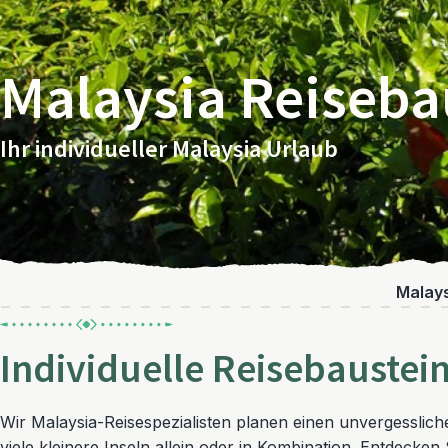
Malaysia Reiseba
Ihr individueller Malaysia Urlaub
Malays
Individuelle Reisebaustein
Wir Malaysia-Reisespezialisten planen einen unvergesslich
viele kleinere Inseln allein oder in Kombination. Entdecke