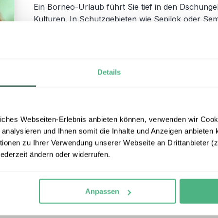
Ein Borneo-Urlaub führt Sie tief in den Dschunge
Kulturen. In Schutzgebieten wie Sepilok oder S
Bootsfahrten durch Mangroven, Wanderungen i
Einheimischen machen die Reise unvergesslich. 
und spannende Einblicke in das Leben im Regenwald
durch Borneo zusammen – voller
Abenteuer
, T
Details
Reisebausteine Borneo
iches Webseiten-Erlebnis anbieten können, verwenden wir Cooki
 analysieren und Ihnen somit die Inhalte und Anzeigen anbieten k
onen zu Ihrer Verwendung unserer Webseite an Drittanbieter (z.
Gäste
jederzeit ändern oder widerrufen.
erlebe zu den
bestbewerteten Reiseveranstaltern
in Deut
Anpassen