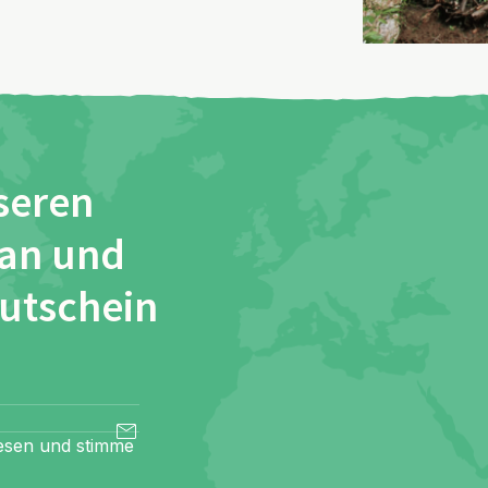
seren
 an und
Gutschein
esen und stimme