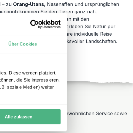
l – zu
Orang-Utans
, Nasenaffen und ursprünglichen
emenggoh kommen Sie den Tieren ganz nah.
m
Regenwald
und Begegnungen mit den
Zwischen Sarawak und Sabah erleben Sie Natur pur
. Gerne stellen wir Ihnen Ihre individuelle Reise
ierbeobachtungen und eindrucksvoller Landschaften.
Über Cookies
es. Diese werden platziert,
önnen, die Sie interessieren.
B. soziale Medien) weiter.
schland und steht für außergewöhnlichen Service sowie
Alle zulassen