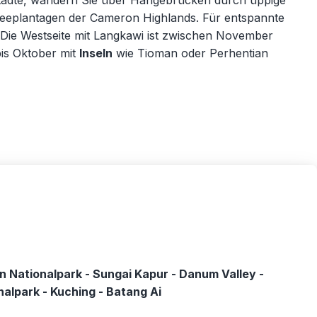
tstädte, wandern Sie über Hängebrücken durch üppige
Teeplantagen der Cameron Highlands. Für entspannte
: Die Westseite mit Langkawi ist zwischen November
is Oktober mit
Inseln
wie Tioman oder Perhentian
n Nationalpark - Sungai Kapur - Danum Valley -
nalpark - Kuching - Batang Ai