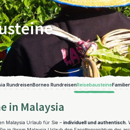
usteine
ia Rundreisen
Borneo Rundreisen
Reisebausteine
Familie
e in Malaysia
en Malaysia Urlaub für Sie –
individuell und authentisch
.
n Sie in Ihrem Malaysia Urlaub den Facettenreichtum des asi