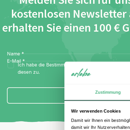
Melden Sie sich für un
kostenlosen Newsletter
erhalten Sie einen 100 € 
Name
*
E-Mail
*
Ich habe die Bestimmungen zum
Datenschutz
gel
diesen zu.
Zustimmung
Anmelden
Wir verwenden Cookies
Damit wir Ihnen ein bestmögl
damit wir Ihr Nutzerverhalten