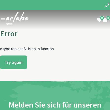
0
0
NEPAL
Error
e.type.replaceAll is not a function
Try again
Melden Sie sich für unseren