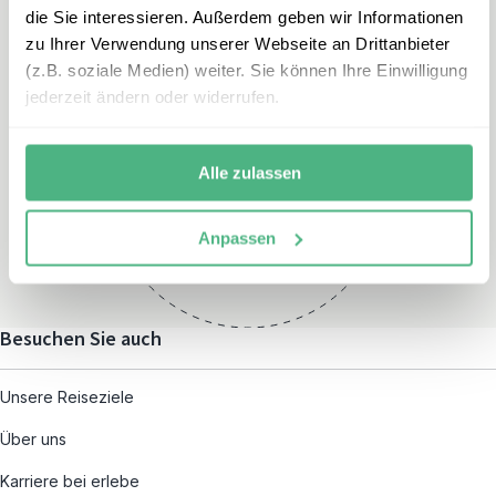
die Sie interessieren. Außerdem geben wir Informationen
zu Ihrer Verwendung unserer Webseite an Drittanbieter
(z.B. soziale Medien) weiter. Sie können Ihre Einwilligung
jederzeit ändern oder widerrufen.
Öffnungszeiten
Montag – Freitag:
Alle zulassen
08:00 – 19:00
und nach individueller
Anpassen
Terminvereinbarung
Besuchen Sie auch
Unsere Reiseziele
Über uns
Karriere bei erlebe