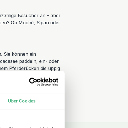
nzählige Besucher an – aber
haben? Ob Moché, Sipán oder
. Sie können ein
cacasee paddeln, ein- oder
nem Pferderücken die üppig
 die Anden mit ihren
Über Cookies
ebiet – das alles können Sie