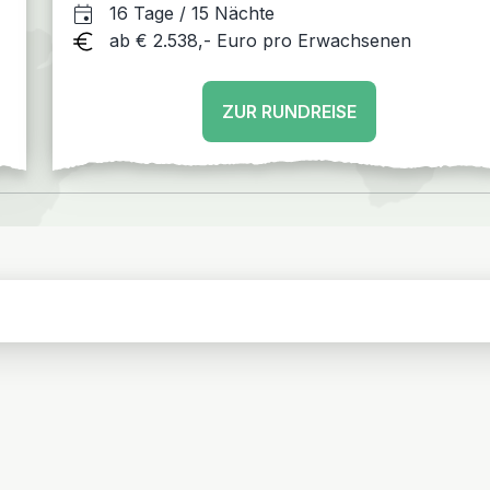
Machu Picchu - Heiliges Tal - Lima
16 Tage / 15 Nächte
ab € 2.538,- Euro pro Erwachsenen
ZUR RUNDREISE