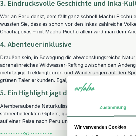
3. Eindrucksvolle Geschichte und Inka-Kul
Wer an Peru denkt, dem fällt ganz schnell Machu Picchu e
wussten Sie, dass es schon vor den Inkas zahlreiche Völ
Chachapoyas – mit Machu Picchu allein wird man dem Ande
4. Abenteuer inklusive
Draußen sein, in Bewegung die abwechslungsreiche Natur e
adrenalinreiches Wildwasser-Rafting zwischen den Andengi
mehrtägige Trekkingtouren und Wanderungen auf den Spur
grünen Täler erkunden. Egal, wie sportlich es sein soll – i
5. Ein Highlight jagt das nächste
Atemberaubende Naturkulissen, das mystische Machu Picchu
Zustimmung
schneebedeckten Gipfeln, quirlige Städte wie La Paz und 
auf einer Reise nach Peru und Bolivien erkunden. Worauf
Wir verwenden Cookies