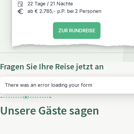
Puno/Titicacasee – Cusco – Heiliges Tal –
22 Tage / 21 Nächte
Cusco – Puerto Maldonado/Amazonas - Lima
ab € 2.785,- p.P. bei 2 Personen
ZUR RUNDREISE
Fragen Sie Ihre Reise jetzt an
There was an error loading your form
Unsere Gäste sagen