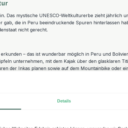
tur
in. Das mystische UNESCO-Weltkulturerbe zieht jährlich u
ker gab, die in Peru beeindruckende Spuren hinterlassen 
nstaat nicht gerecht.
rkunden – das ist wunderbar möglich in Peru und Bolivien
pfeln unternehmen, mit dem Kajak über den glasklaren Titi
en der Inkas planen sowie auf dem Mountainbike oder ei
n Peru und Bolivien kommt jeder auf seine Kosten!
, der Titicacsee, der höchste beschiffbare See der Erde,
Details
Lima, die Salzwüste von Uyuni und das tropische Amazonasg
 warten Sie noch?