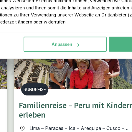
iches Webseiten-Erlebnis anbieten können, verwenden wir Cooki
Peru Reise
 analysieren und Ihnen somit die Inhalte und Anzeigen anbieten k
onen zu Ihrer Verwendung unserer Webseite an Drittanbieter (z.
jederzeit ändern oder widerrufen.
Anpassen
RUNDREISE
Familienreise – Peru mit Kinder
erleben
Lima – Paracas – Ica – Arequipa – Cusco –