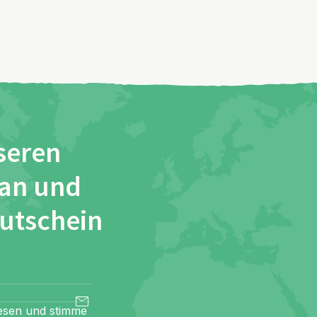
seren
 an und
Gutschein
esen und stimme