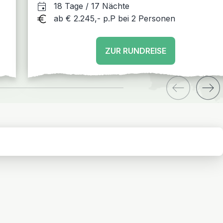
Puno/Titicacasee - Cusco - Inka Jungle Trail
18 Tage / 17 Nächte
Lima
ab € 2.245,- p.P bei 2 Personen
ZUR RUNDREISE