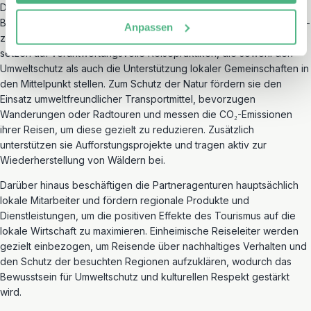
Die lokalen Partneragenturen in Peru und Bolivien sind stark im
Bereich der Nachhaltigkeit engagiert. Unsere Partner, die Travelife-
Anpassen
zertifiziert sind, teilen die gleichen Ziele und Werte wie erlebe. Sie
setzen auf verantwortungsvolle Reisepraktiken, die sowohl den
Umweltschutz als auch die Unterstützung lokaler Gemeinschaften in
den Mittelpunkt stellen. Zum Schutz der Natur fördern sie den
Einsatz umweltfreundlicher Transportmittel, bevorzugen
Wanderungen oder Radtouren und messen die CO₂-Emissionen
ihrer Reisen, um diese gezielt zu reduzieren. Zusätzlich
unterstützen sie Aufforstungsprojekte und tragen aktiv zur
Wiederherstellung von Wäldern bei.
Darüber hinaus beschäftigen die Partneragenturen hauptsächlich
lokale Mitarbeiter und fördern regionale Produkte und
Dienstleistungen, um die positiven Effekte des Tourismus auf die
lokale Wirtschaft zu maximieren. Einheimische Reiseleiter werden
gezielt einbezogen, um Reisende über nachhaltiges Verhalten und
den Schutz der besuchten Regionen aufzuklären, wodurch das
Bewusstsein für Umweltschutz und kulturellen Respekt gestärkt
wird.