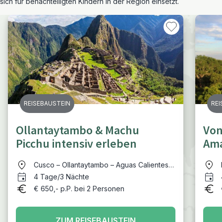
sich für benachteiligten Kindern in der Region einsetzt.
REISEBAUSTEIN
REI
Ollantaytambo & Machu
Von
Picchu intensiv erleben
Ama
Cusco – Ollantaytambo – Aguas Calientes –
Machu Picchu - Cusco
4 Tage/3 Nächte
€ 650,- p.P. bei 2 Personen
ZUM REISEBAUSTEIN