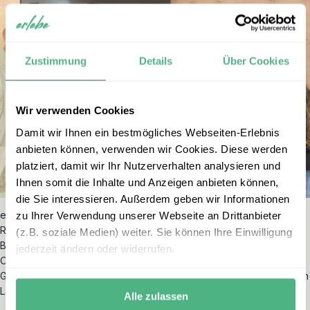
Zustimmung
Details
Über Cookies
Wir verwenden Cookies
Damit wir Ihnen ein bestmögliches Webseiten-Erlebnis
anbieten können, verwenden wir Cookies. Diese werden
platziert, damit wir Ihr Nutzerverhalten analysieren und
Ihnen somit die Inhalte und Anzeigen anbieten können,
die Sie interessieren. Außerdem geben wir Informationen
zu Ihrer Verwendung unserer Webseite an Drittanbieter
erlebe achtet als nachhaltiger Reiseveranstalter darauf, dass Ihre
Reise möglichst viele positive Auswirkungen auf die lokale
(z.B. soziale Medien) weiter. Sie können Ihre Einwilligung
Bevölkerung hat. So arbeiten wir mit lokalen Partneragenturen vor
jederzeit ändern oder widerrufen.
Ort, unterstützen kleine, lokal geführte Unterkünfte, buchen lokale
Guides ein und achten darauf, dass möglichst viel Geld im bereisten
Land bleibt.
Alle zulassen