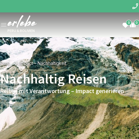
0
0
PERU & BOLIVIEN
Peru
Impact – Nachhaltigkeit
Nachhaltig Reisen
Reisen mit Verantwortung – Impact generieren