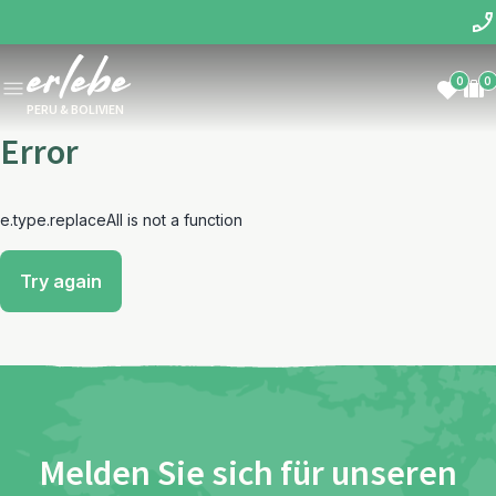
0
0
PERU & BOLIVIEN
Error
e.type.replaceAll is not a function
Try again
Melden Sie sich für unseren