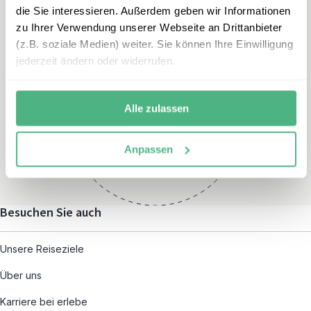
die Sie interessieren. Außerdem geben wir Informationen
zu Ihrer Verwendung unserer Webseite an Drittanbieter
(z.B. soziale Medien) weiter. Sie können Ihre Einwilligung
jederzeit ändern oder widerrufen.
Öffnungszeiten
Montag – Freitag:
Alle zulassen
08:00 – 19:00
und nach individueller
Anpassen
Terminvereinbarung
Besuchen Sie auch
Unsere Reiseziele
Über uns
Karriere bei erlebe