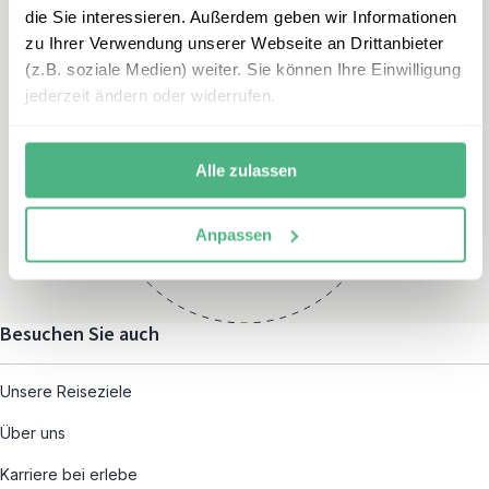
die Sie interessieren. Außerdem geben wir Informationen
zu Ihrer Verwendung unserer Webseite an Drittanbieter
(z.B. soziale Medien) weiter. Sie können Ihre Einwilligung
jederzeit ändern oder widerrufen.
Öffnungszeiten
Montag – Freitag:
Alle zulassen
08:00 – 19:00
und nach individueller
Anpassen
Terminvereinbarung
Besuchen Sie auch
Unsere Reiseziele
Über uns
Karriere bei erlebe