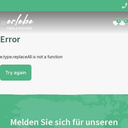
0
0
PERU & BOLIVIEN
Error
e.type.replaceAll is not a function
Try again
Melden Sie sich für unseren