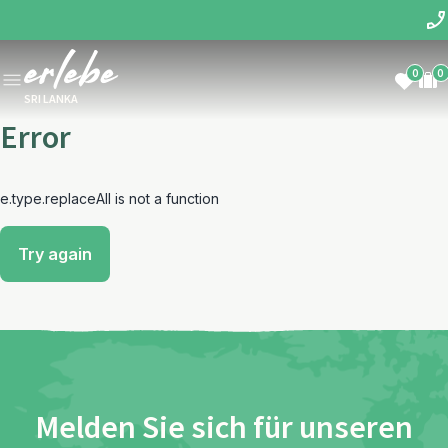
0
0
SRI LANKA
Error
e.type.replaceAll is not a function
Try again
Melden Sie sich für unseren