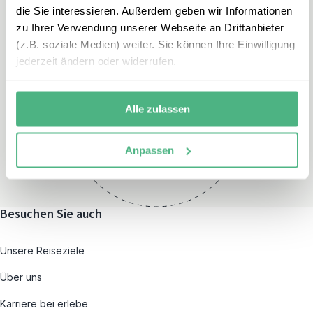
die Sie interessieren. Außerdem geben wir Informationen
zu Ihrer Verwendung unserer Webseite an Drittanbieter
(z.B. soziale Medien) weiter. Sie können Ihre Einwilligung
jederzeit ändern oder widerrufen.
Öffnungszeiten
Montag – Freitag:
Alle zulassen
08:00 – 19:00
und nach individueller
Anpassen
Terminvereinbarung
Besuchen Sie auch
Unsere Reiseziele
Über uns
Karriere bei erlebe