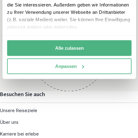
die Sie interessieren. Außerdem geben wir Informationen
zu Ihrer Verwendung unserer Webseite an Drittanbieter
(z.B. soziale Medien) weiter. Sie können Ihre Einwilligung
jederzeit ändern oder widerrufen.
Öffnungszeiten
Montag – Freitag:
Alle zulassen
08:00 – 19:00
und nach individueller
Anpassen
Terminvereinbarung
Besuchen Sie auch
Unsere Reiseziele
Über uns
Karriere bei erlebe