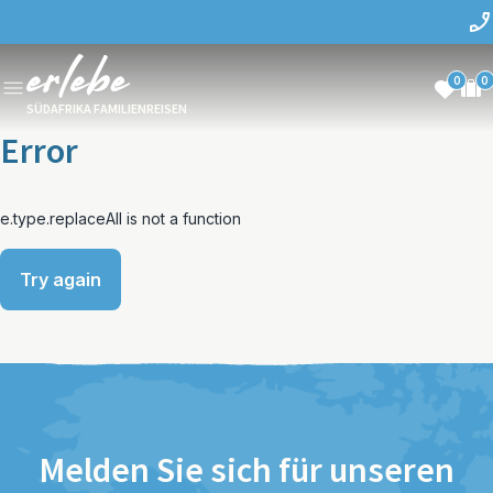
0
0
SÜDAFRIKA FAMILIENREISEN
Error
e.type.replaceAll is not a function
Try again
Melden Sie sich für unseren