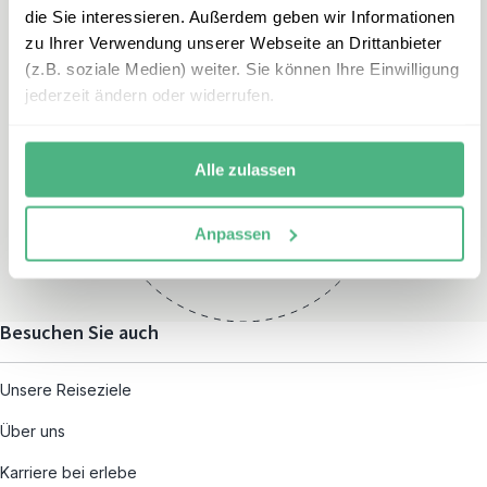
die Sie interessieren. Außerdem geben wir Informationen
zu Ihrer Verwendung unserer Webseite an Drittanbieter
(z.B. soziale Medien) weiter. Sie können Ihre Einwilligung
jederzeit ändern oder widerrufen.
Öffnungszeiten
Montag – Freitag:
Alle zulassen
08:00 – 19:00
und nach individueller
Anpassen
Terminvereinbarung
Besuchen Sie auch
Unsere Reiseziele
Über uns
Karriere bei erlebe