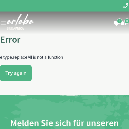
0
0
SÜDAFRIKA
Error
e.type.replaceAll is not a function
Try again
Melden Sie sich für unseren