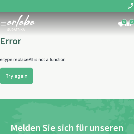
0
0
SÜDAFRIKA
Error
e.type.replaceAll is not a function
Try again
Melden Sie sich für unseren