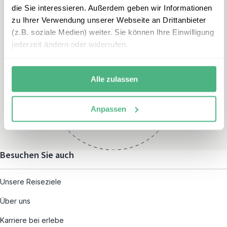
die Sie interessieren. Außerdem geben wir Informationen
zu Ihrer Verwendung unserer Webseite an Drittanbieter
(z.B. soziale Medien) weiter. Sie können Ihre Einwilligung
jederzeit ändern oder widerrufen.
Öffnungszeiten
Montag – Freitag:
Alle zulassen
08:00 – 19:00
und nach individueller
Anpassen
Terminvereinbarung
Besuchen Sie auch
Unsere Reiseziele
Über uns
Karriere bei erlebe