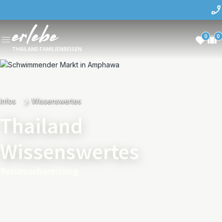
0
0
THAILAND FAMILIENREISEN
Infos
Wissenswertes
Thailand
Wissenswertes
Reisevorbereitung