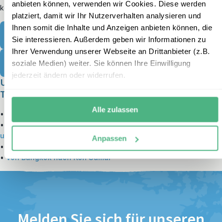
anbieten können, verwenden wir Cookies. Diese werden
können Sie sich in Thailand auch gut mit Englisch verständigen.
platziert, damit wir Ihr Nutzerverhalten analysieren und
Ihnen somit die Inhalte und Anzeigen anbieten können, die
Planen Sie Ihre Reise
Sie interessieren. Außerdem geben wir Informationen zu
Ihrer Verwendung unserer Webseite an Drittanbieter (z.B.
Kontaktieren Sie uns
soziale Medien) weiter. Sie können Ihre Einwilligung
jederzeit ändern oder widerrufen.
Unsere beliebtesten Rundreisen für Familien in
Thailand:
Alle zulassen
•
Thailand Urlaub mit Kindern – Traumstrände & Meer
•
Familienrundreise: Thailand Sehenswürdigkeiten kompakt
und entspannt
Anpassen
•
Entspannte Thailand Familienreise in den Südwesten
•
Von Bangkok nach Koh Samui
Melden Sie sich für unseren