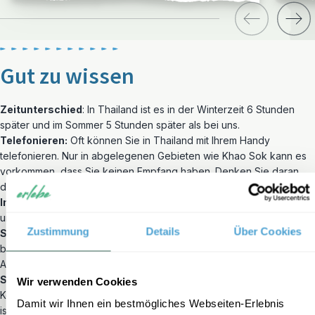
Gut zu wissen
Zeitunterschied
: In Thailand ist es in der Winterzeit 6 Stunden
später und im Sommer 5 Stunden später als bei uns.
Telefonieren:
Oft können Sie in Thailand mit Ihrem Handy
telefonieren. Nur in abgelegenen Gebieten wie Khao Sok kann es
vorkommen, dass Sie keinen Empfang haben. Denken Sie daran,
dass ein Telefonat mit dem Handy nach Deutschland nicht billig ist.
Internet:
Die meisten Hotels auf Ihrer Reise haben Internetzugang
und in vielen Restaurants erhalten Sie das Internetpasswort.
Zustimmung
Details
Über Cookies
Strom:
Die Netzspannung in Thailand beträgt 220 Volt. Sie
brauchen Stecker mit zwei flachen Stiften. Nehmen Sie darum einen
Adapter mit.
Sprache:
In Thailand spricht man Thai. Diese Sprache hat 44
Wir verwenden Cookies
Konsonanten, 38 Vokale und 5 verschiedene Töne. Für Reisende
Damit wir Ihnen ein bestmögliches Webseiten-Erlebnis
ist es nicht leicht, diese Sprache zu erlernen. Glücklicherweise