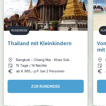
RUNDREISE
RU
Thailand mit Kleinkindern
Von
mit
Bangkok – Chiang Mai - Khao Sok
Nationalpark - Koh Samui
15 Tage / 14 Nächte
ab € 965,- p.P. bei 2 Personen
ZUR RUNDREISE