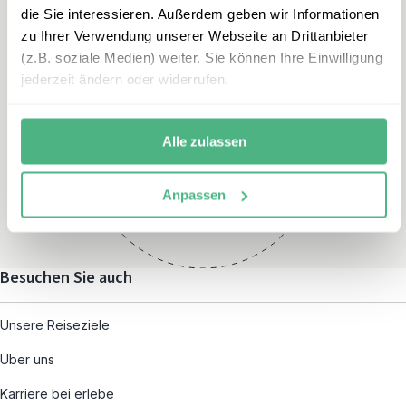
die Sie interessieren. Außerdem geben wir Informationen
zu Ihrer Verwendung unserer Webseite an Drittanbieter
(z.B. soziale Medien) weiter. Sie können Ihre Einwilligung
jederzeit ändern oder widerrufen.
Öffnungszeiten
Montag – Freitag:
Alle zulassen
08:00 – 19:00
und nach individueller
Anpassen
Terminvereinbarung
Besuchen Sie auch
Unsere Reiseziele
Über uns
Karriere bei erlebe