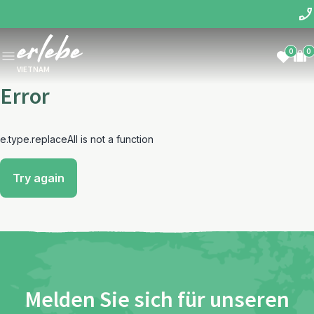
0
0
VIETNAM
Error
e.type.replaceAll is not a function
Try again
Melden Sie sich für unseren